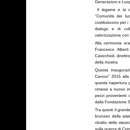
Generazioni e Luogh
Il legame e la 
“Comunità dei luo
costituiscono per i
dialogo e di coll
valorizzazione con l
Alla cerimonia era
Francesco Albert
Cavicchioli, dirett
della mostra.
Questa inauguraz
Cavour” 2015 alla M
questa riapertura p
rimessi a nuovo in
pezzi provenienti
dalla Fondazione Sel
Tra questi il grand
bronzeo della sta
ritratto dello stes
sulla guerra di Cri