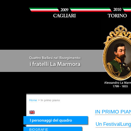
Home
> In primo piano
IN PRIMO PIAN
Un FestivalLun
BIOGRAFIE