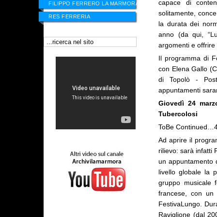
capace di conten
FILIPPO FERRERO LA MARMORA
solitamente, conce
RES FERRERIA
la durata dei norm
anno (da qui, “Lun
argomenti e offrire 
Il programma di F
con Elena Gallo (C
di Topolò - Post
appuntamenti saran
Giovedì 24 marz
Tubercolosi
ToBe Continued…48 
Ad aprire il progr
rilievo: sarà infatt
un appuntamento de
livello globale la
gruppo musicale f
francese, con un
FestivaLungo. Duran
Raviglione (dal 20