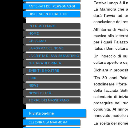
FestivaLungo è il
ANTENATI DEI PERSONAGGI
La Marmora che a
DISCENDENTI DAL 1800
darà l’avvio ad un
conclusione del res
IN PRIMO PIANO
All’interno di Fest
HOME
musica alla lettera
CHI SIAMO
per i quali Palazz
Italia: i Beni cultur
LA FORMA DEL NOME
Un intreccio di nu
LA CRIPTA DI SAN SEBASTIANO
cultura aperto e os
GUERRA DI CRIMEA
Dichiara in propos
EVENTI E MOSTRE
“Da 30 anni Palaz
LINK
sottolineare il forte
NEWS
della facciata Se
NEWSLETTER
calendario di ini
TORRE DEI MASSERANO
proseguire nel ru
comunità. Al rinno
rinnovato modello d
ELZEVIRA LA MARMORA
La scelta del nome 