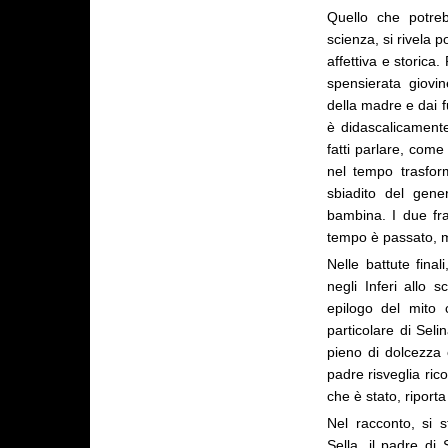
Quello che potre
scienza, si rivela 
affettiva e storica
spensierata giovi
della madre e dai f
è didascalicament
fatti parlare, come
nel tempo trasform
sbiadito del gene
bambina. I due fra
tempo è passato, m
Nelle battute fina
negli Inferi allo 
epilogo del mito 
particolare di Seli
pieno di dolcezza e
padre risveglia ric
che è stato, riporta
Nel racconto, si 
Sella, il padre di