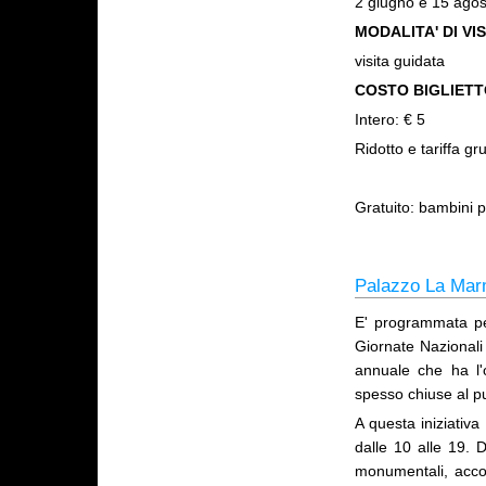
2 giugno e 15 agos
MODALITA' DI VIS
visita guidata
COSTO BIGLIET
Intero: € 5
Ridotto e tariffa gr
Gratuito: bambini p
Palazzo La Marm
E' programmata pe
Giornate Nazionali 
annuale che ha l'ob
spesso chiuse al pu
A questa iniziati
dalle 10 alle 19. D
monumentali, accom