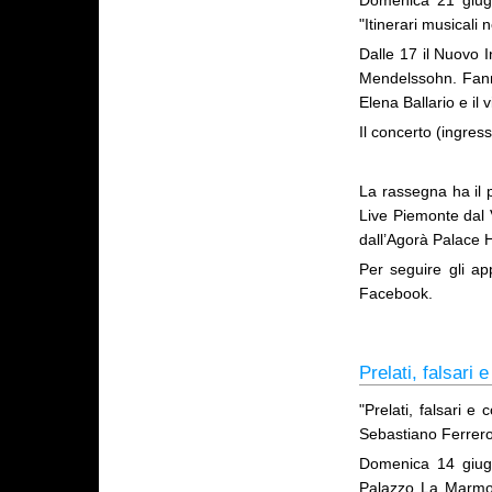
Domenica 21 giug
"Itinerari musicali 
Dalle 17 il Nuovo 
Mendelssohn. Fanno 
Elena Ballario e il 
Il concerto (ingres
La rassegna ha il 
Live Piemonte dal 
dall’Agorà Palace H
Per seguire gli ap
Facebook.
Prelati, falsari 
"Prelati, falsari e 
Sebastiano Ferrero
Domenica 14 giugno
Palazzo La Marmora