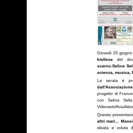
Giovedì 25 giugno a
biellese
del doc
scarno.Selina Se
scienza, musica, 
La serata è p
dall'Associazio
progetto di France
con Selina Sell
Videoastolfosullalu
Questa presentaz
altri mari… Massi
ideata e voluta d