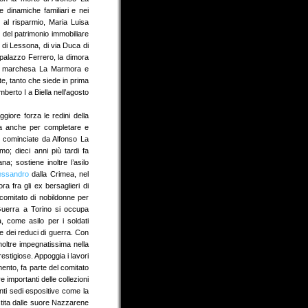
dinamiche familiari e nei
e al risparmio, Maria Luisa
 del patrimonio immobiliare
tà di Lessona, di via Duca di
palazzo Ferrero, la dimora
 la marchesa La Marmora e
, tanto che siede in prima
berto I a Biella nell’agosto
ore forza le redini della
a anche per completare e
te cominciate da Alfonso La
o; dieci anni più tardi fa
na; sostiene inoltre l’asilo
essandro
dalla Crimea, nel
 fra gli ex bersaglieri di
comitato di nobildonne per
 Guerra a Torino si occupa
, come asilo per i soldati
e dei reduci di guerra. Con
inoltre impegnatissima nella
estigiose. Appoggia i lavori
mento, fa parte del comitato
 importanti delle collezioni
nti sedi espositive come la
stita dalle suore Nazzarene