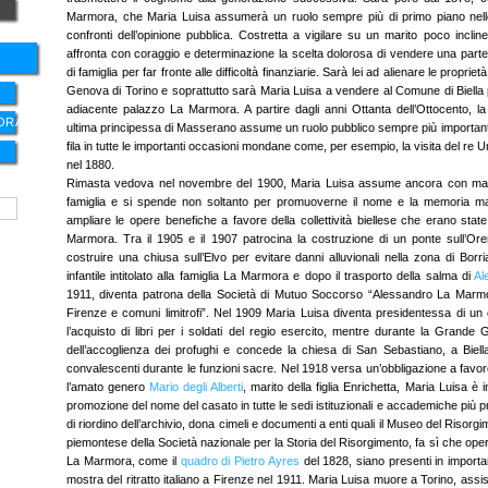
Marmora, che Maria Luisa assumerà un ruolo sempre più di primo piano nelle 
confronti dell’opinione pubblica. Costretta a vigilare su un marito poco inclin
affronta con coraggio e determinazione la scelta dolorosa di vendere una parte
di famiglia per far fronte alle difficoltà finanziarie. Sarà lei ad alienare le proprie
Genova di Torino e soprattutto sarà Maria Luisa a vendere al Comune di Biella 
adiacente palazzo La Marmora. A partire dagli anni Ottanta dell’Ottocento,
ORA
ultima principessa di Masserano assume un ruolo pubblico sempre più importante
fila in tutte le importanti occasioni mondane come, per esempio, la visita del re Um
nel 1880.
Rimasta vedova nel novembre del 1900, Maria Luisa assume ancora con maggi
famiglia e si spende non soltanto per promuoverne il nome e la memoria m
ampliare le opere benefiche a favore della collettività biellese che erano sta
Marmora. Tra il 1905 e il 1907 patrocina la costruzione di un ponte sull’Orem
costruire una chiusa sull’Elvo per evitare danni alluvionali nella zona di Borria
infantile intitolato alla famiglia La Marmora e dopo il trasporto della salma di
Al
1911, diventa patrona della Società di Mutuo Soccorso “Alessandro La Marmora
Firenze e comuni limitrofi”. Nel 1909 Maria Luisa diventa presidentessa di un 
l’acquisto di libri per i soldati del regio esercito, mentre durante la Grande
dell’accoglienza dei profughi e concede la chiesa di San Sebastiano, a Biella
convalescenti durante le funzioni sacre. Nel 1918 versa un’obbligazione a favor
l’amato genero
Mario degli Alberti
, marito della figlia Enrichetta, Maria Luisa è 
promozione del nome del casato in tutte le sedi istituzionali e accademiche più pr
di riordino dell’archivio, dona cimeli e documenti a enti quali il Museo del Risorgi
piemontese della Società nazionale per la Storia del Risorgimento, fa sì che opere
La Marmora, come il
quadro di Pietro Ayres
del 1828, siano presenti in importa
mostra del ritratto italiano a Firenze nel 1911. Maria Luisa muore a Torino, assi