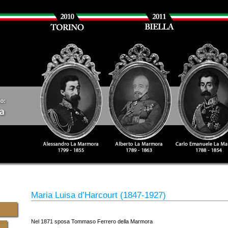
Maria Luisa d’Harcourt (1847-1927)
Nel 1871 sposa Tommaso Ferrero della Marmora