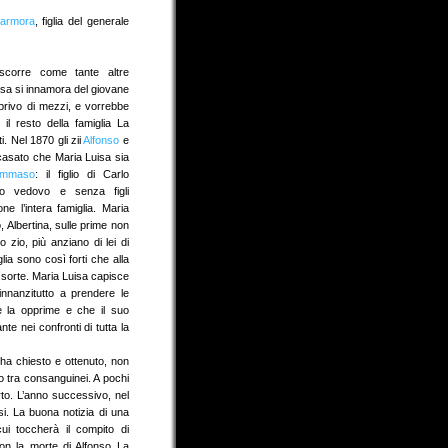
Marmora
, figlia del generale
scorre come tante altre
isa si innamora del giovane
privo di mezzi, e vorrebbe
il resto della famiglia La
. Nel 1870 gli zii
Alfonso
e
asato che Maria Luisa sia
ommaso
: il figlio di Carlo
o vedovo e senza figli
ne l’intera famiglia. Maria
, Albertina, sulle prime non
 zio, più anziano di lei di
lia sono così forti che alla
a sorte. Maria Luisa capisce
nnanzitutto a prendere le
 la opprime e che il suo
te nei confronti di tutta la
 ha chiesto e ottenuto, non
io tra consanguinei. A pochi
rto. L’anno successivo, nel
. La buona notizia di una
cui toccherà il compito di
on la morte di Alfonso La