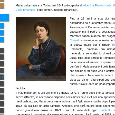
Maria Luisa nasce a Torino nel 1847 primogenita di
Albertina Ferrero della 
Carlo Emanuele
, e del conte Giuseppe d’Harcourt.
Fino a 23 anni la sua vita tra
gentildonne del suo tempo; Maria Lu
Alessandro di Cortanze, nobile ma 
sposarlo ma il padre e soprattutto 
Marmora hanno in serbo altri progetti
Edoardo
convengono col resto del c
la sposa ideale per il nipote
T
Emanuele, Tommaso, era rimast
mettendo a serio rischio di estinzio
Luisa, figlia della sorella di Tommaso
ha nessuna intenzione di sposare lo
vent’anni. Ma le pressioni della famig
fine decide di far buon viso a cattiv
che sposare Tommaso la aiuterà i
NO
distanze da un padre-padrone che
nuovo ruolo le darà un peso importan
famiglia.
Il matrimonio con lo zio avviene il 7 marzo 1871 a Torino dopo che la famiglia
senza difficoltà, le necessarie dispense ecclesiastiche e civili per uno sposaliz
mesi dalle nozze, Maria Luisa resta incinta ma il figlio muore subito dopo il pa
1872, dà alla luce un altro bambino, Amedeo, che però muore dopo pochi mesi
nuova gravidanza arriva nel 1873 e sarà la volta della figlia
Enrichetta
, 
trasmettere il cognome alla generazione successiva. Sarà però dal 1878, c