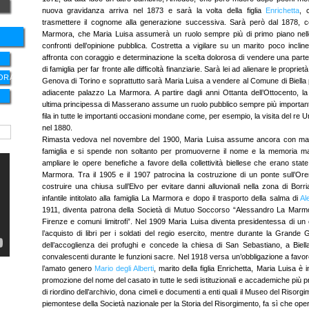
nuova gravidanza arriva nel 1873 e sarà la volta della figlia
Enrichetta
, 
trasmettere il cognome alla generazione successiva. Sarà però dal 1878, c
Marmora, che Maria Luisa assumerà un ruolo sempre più di primo piano nelle 
confronti dell’opinione pubblica. Costretta a vigilare su un marito poco inclin
affronta con coraggio e determinazione la scelta dolorosa di vendere una parte
di famiglia per far fronte alle difficoltà finanziarie. Sarà lei ad alienare le proprie
ORA
Genova di Torino e soprattutto sarà Maria Luisa a vendere al Comune di Biella 
adiacente palazzo La Marmora. A partire dagli anni Ottanta dell’Ottocento,
ultima principessa di Masserano assume un ruolo pubblico sempre più importante
fila in tutte le importanti occasioni mondane come, per esempio, la visita del re Um
nel 1880.
Rimasta vedova nel novembre del 1900, Maria Luisa assume ancora con maggi
famiglia e si spende non soltanto per promuoverne il nome e la memoria m
ampliare le opere benefiche a favore della collettività biellese che erano sta
Marmora. Tra il 1905 e il 1907 patrocina la costruzione di un ponte sull’Orem
costruire una chiusa sull’Elvo per evitare danni alluvionali nella zona di Borria
infantile intitolato alla famiglia La Marmora e dopo il trasporto della salma di
Al
1911, diventa patrona della Società di Mutuo Soccorso “Alessandro La Marmora
Firenze e comuni limitrofi”. Nel 1909 Maria Luisa diventa presidentessa di un 
l’acquisto di libri per i soldati del regio esercito, mentre durante la Grande
dell’accoglienza dei profughi e concede la chiesa di San Sebastiano, a Biella
convalescenti durante le funzioni sacre. Nel 1918 versa un’obbligazione a favor
l’amato genero
Mario degli Alberti
, marito della figlia Enrichetta, Maria Luisa è 
promozione del nome del casato in tutte le sedi istituzionali e accademiche più pr
di riordino dell’archivio, dona cimeli e documenti a enti quali il Museo del Risorgi
piemontese della Società nazionale per la Storia del Risorgimento, fa sì che opere