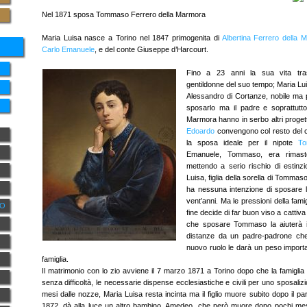
Nel 1871 sposa Tommaso Ferrero della Marmora
Maria Luisa nasce a Torino nel 1847 primogenita di
Albertina Ferrero della 
Carlo Emanuele
, e del conte Giuseppe d’Harcourt.
Fino a 23 anni la sua vita tra
gentildonne del suo tempo; Maria Lu
Alessandro di Cortanze, nobile ma 
sposarlo ma il padre e soprattutto 
Marmora hanno in serbo altri progetti
Edoardo
convengono col resto del c
la sposa ideale per il nipote
T
Emanuele, Tommaso, era rimast
mettendo a serio rischio di estinzio
Luisa, figlia della sorella di Tommaso
ha nessuna intenzione di sposare lo
vent’anni. Ma le pressioni della famig
NO
fine decide di far buon viso a cattiv
che sposare Tommaso la aiuterà i
distanze da un padre-padrone che
nuovo ruolo le darà un peso importan
famiglia.
Il matrimonio con lo zio avviene il 7 marzo 1871 a Torino dopo che la famiglia
senza difficoltà, le necessarie dispense ecclesiastiche e civili per uno sposaliz
mesi dalle nozze, Maria Luisa resta incinta ma il figlio muore subito dopo il pa
1872, dà alla luce un altro bambino, Amedeo, che però muore dopo pochi mesi