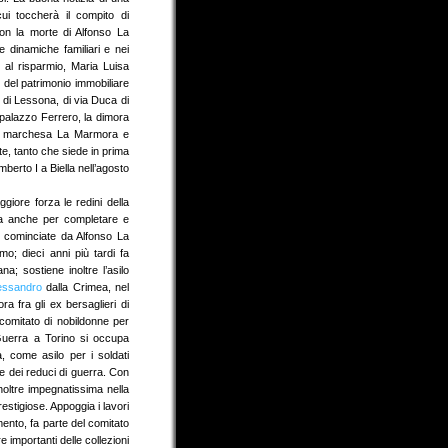
cui toccherà il compito di
on la morte di Alfonso La
dinamiche familiari e nei
e al risparmio, Maria Luisa
 del patrimonio immobiliare
tà di Lessona, di via Duca di
palazzo Ferrero, la dimora
 la marchesa La Marmora e
, tanto che siede in prima
berto I a Biella nell’agosto
ore forza le redini della
a anche per completare e
te cominciate da Alfonso La
o; dieci anni più tardi fa
na; sostiene inoltre l’asilo
essandro
dalla Crimea, nel
 fra gli ex bersaglieri di
comitato di nobildonne per
 Guerra a Torino si occupa
, come asilo per i soldati
e dei reduci di guerra. Con
inoltre impegnatissima nella
estigiose. Appoggia i lavori
mento, fa parte del comitato
 importanti delle collezioni