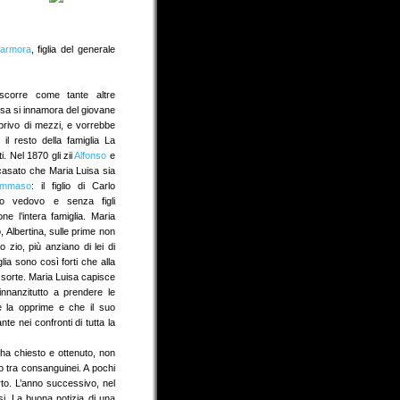
Marmora
, figlia del generale
scorre come tante altre
isa si innamora del giovane
privo di mezzi, e vorrebbe
il resto della famiglia La
. Nel 1870 gli zii
Alfonso
e
asato che Maria Luisa sia
ommaso
: il figlio di Carlo
o vedovo e senza figli
ne l’intera famiglia. Maria
, Albertina, sulle prime non
 zio, più anziano di lei di
lia sono così forti che alla
a sorte. Maria Luisa capisce
nnanzitutto a prendere le
 la opprime e che il suo
te nei confronti di tutta la
 ha chiesto e ottenuto, non
io tra consanguinei. A pochi
rto. L’anno successivo, nel
. La buona notizia di una