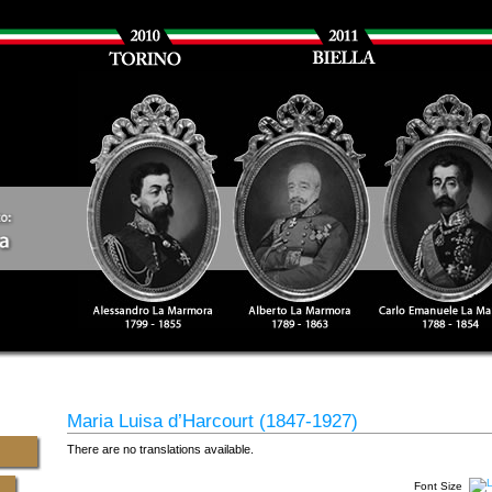
Maria Luisa d’Harcourt (1847-1927)
There are no translations available.
Font Size