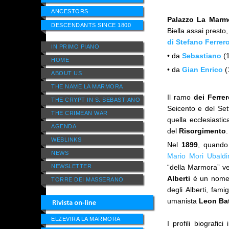
ANCESTORS
Palazzo La Marm
DESCENDANTS SINCE 1800
Biella assai presto
di Stefano Ferrer
IN PRIMO PIANO
• da
Sebastiano
(1
HOME
• da
Gian Enrico
(
ABOUT US
THE NAME LA MARMORA
Il ramo
dei Ferre
THE CRYPT IN S. SEBASTIANO
Seicento e del Sett
THE CRIMEAN WAR
quella ecclesiastic
AGENDA
del
Risorgimento
WEBLINKS
Nel
1899
, quand
NEWS
Mario Mori Ubaldin
NEWSLETTER
“della Marmora” v
Alberti
è un nome c
TORRE DEI MASSERANO
degli Alberti, fami
umanista
Leon Bat
ELZEVIRA LA MARMORA
I profili biografic