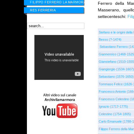
FILIPPO FERRERO LA MARMORA
Ferrero della Mar
Masserano, quel
RES FERRERIA
settecenteschi:
Fil
Stefano e le origini della
Besso (?-1474)
Sebastiano Ferrero (1
Giannenrico (1468-1525
Gianstefano (1510-1555
Giangiorgio (1534-1607)
Sebastiano (1576-1650)
Tommaso Felice (1626-
Francesco Antonio (166
Francesco Celestino (1
Ignazio (1717-1775)
Celestino (1754-1805)
Carlo Emanuele (1788-
Filippo Ferrero della M