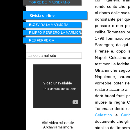
con i generali fr
TORRE DEI MASSERANO
rende conto che, pe
al riparo dalle svo
nonostante per quest
ELZEVIRA LA MARMORA
pensare e non può 
celibe Tommaso per
FILIPPO FERRERO LA MARMORA
1799 Tommaso viene
RES FERRERIA
Sardegna; da qui 
Firenze e, dopo l
Napoli. Celestino 
testimoni la fedelt
Gli anni che seguo
Napoleone, saran
vorrebbe poter rie
restare accanto ai
darà buoni frutti p
muore la regna Cl
Tommaso decide alla
Celestino
e
Carl
documento che gli 
stabilito dall’imper