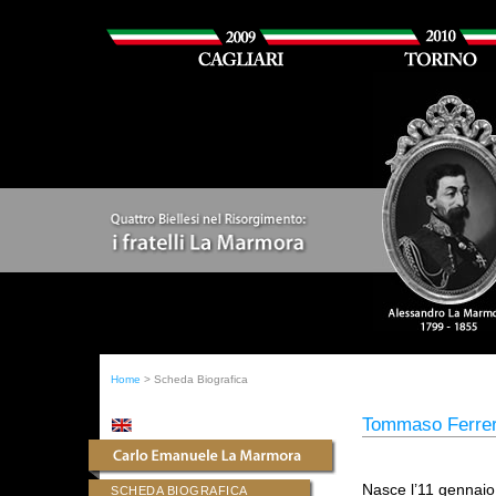
Home
> Scheda Biografica
Tommaso Ferrer
Nasce l’11 gennaio
SCHEDA BIOGRAFICA