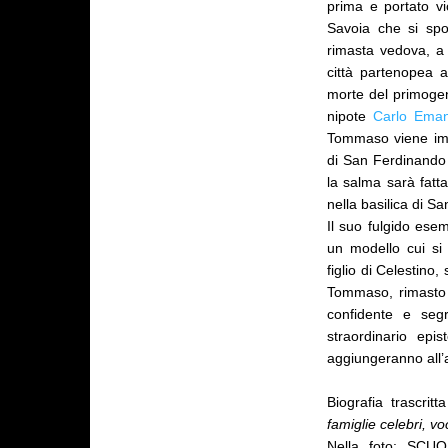
prima e portato vi
Savoia che si spo
rimasta vedova, a
città partenopea a
morte del primogeni
nipote
Carlo Eman
Tommaso viene imba
di San Ferdinando d
la salma sarà fatt
nella basilica di Sa
Il suo fulgido esem
un modello cui si 
figlio di Celestino,
Tommaso, rimasto 
confidente e segr
straordinario epi
aggiungeranno all’
Biografia trascrit
famiglie celebri, vo
Nella foto: SC