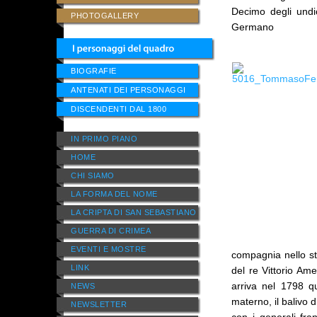
Decimo degli undic
PHOTOGALLERY
Germano
BIOGRAFIE
ANTENATI DEI PERSONAGGI
DISCENDENTI DAL 1800
IN PRIMO PIANO
HOME
CHI SIAMO
LA FORMA DEL NOME
LA CRIPTA DI SAN SEBASTIANO
GUERRA DI CRIMEA
EVENTI E MOSTRE
compagnia nello st
LINK
del re Vittorio Am
arriva nel 1798 qu
NEWS
materno, il balivo
NEWSLETTER