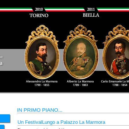
IN PRIMO PIANO...
Un FestivalLungo a Palazzo La Marmora