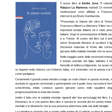
Il nuovo libro di
Emilio Jona
"Il celest
Palazzo La Marmora
martedì 10 novembr
moderazione sono affidate a Frances
interverrà poi Bruno Gambarotta.
"Presentato al Salone del Libro di Torin
Francesco Alberti La Marmora "il libro ha r
importanti testate italiane ed è stato prese
italiane.
Dopo la presentazione di Biella s
e a Trieste.
Al centro del libro sta il ten
ebreo Emanuele Almansi di uccidere il fi
Decisione maturata di fronte alla consta
giovane della malattia mentale che ne aveva
Nella maggior parte delle recensioni emerg
il tentato omicidio del figlio, dall’altro i
fanciullo di bellezza folgorante, ha avuto 
un legame molto intenso con Umberto Saba, si è cimentato con la poesia e la l
come partigiano.
Certamente il grande poeta triestino svolge un ruolo chiave in questa vicenda, 
anzitutto lo sguardo ravvicinato e partecipante con il quale Jona racconta le form
schizofrenia, infatti, conduce questo giovane uomo nello squallore degli
progressivamente lo isola dal mondo.
Inoltre il fatto che la malattia mentale riguardi altri due personaggi del libro,
Domenico, fa si che questo libro oltre a narrare le vicende dei tre uomini metta 
mentale e le dinamiche che la sua presenza determina nella vita delle famiglie.
La complessa vicenda che si snoda nelle pagine de Il celeste scolaro fa emer