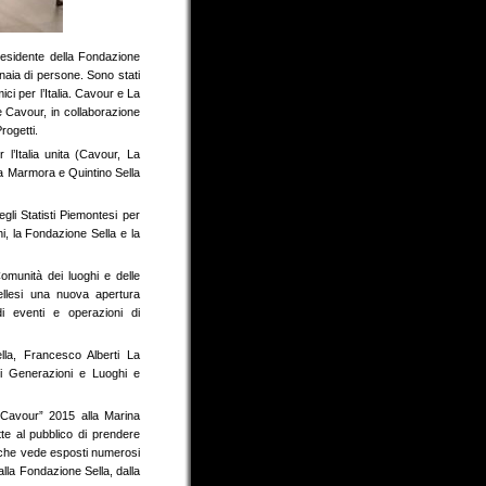
residente della Fondazione
inaia di persone. Sono stati
ci per l’Italia. Cavour e La
 Cavour, in collaborazione
rogetti.
l’Italia unita (Cavour, La
 La Marmora e Quintino Sella
egli Statisti Piemontesi per
hi, la Fondazione Sella e la
omunità dei luoghi e delle
iellesi una nuova apertura
 di eventi e operazioni di
lla, Francesco Alberti La
 di Generazioni e Luoghi e
Cavour” 2015 alla Marina
tte al pubblico di prendere
a, che vede esposti numerosi
lla Fondazione Sella, dalla