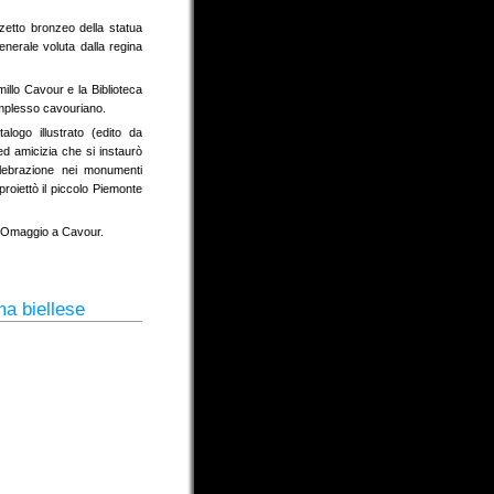
zzetto bronzeo della statua
enerale voluta dalla regina
illo Cavour e la Biblioteca
complesso cavouriano.
ogo illustrato (edito da
ed amicizia che si instaurò
elebrazione nei monumenti
roiettò il piccolo Piemonte
olo Omaggio a Cavour.
ma biellese