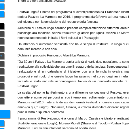
There are no translations available.
FestivaLungo è il nome del programma di eventi promosso da Francesco Alber
sede a Palazzo La Marmora nel 2016. Il programma darà l’avvio ad una nuova fase 
coincidenza con la conclusione del restauro della facciata.
All’interno di FestivaLungo saranno presenti campi di attenzione differenti, dalla m
psicologia alla medicina, senza trascurare gli ambiti per i quali Palazzo La Ma
riconosciuto non solo in Italia: i Beni culturali e il Paesaggio.
Un intreccio di numerose sensibilità che ha lo scopo di restituire un luogo di cu
comunità biellese e non solo.
Dichiara in proposito Francesco Alberti La Marmora:
NO
“Da 30 anni Palazzo La Marmora ospita attività di vario tipo; quest’anno a sottolin
restituzione alla collettività che assume il restauro della facciata Settecentesca
realizzazione di un calendario di iniziative con una formula innovativa 
proseguire nel ruolo che questo luogo ha assunto nel corso degli anni nella 
facciata è stato naturale accompagnare l’avvio di un rinnovato modello di p
FestivaLungo”.
La scelta del nome fa riferimento a una differente concezione di Festival, ev
connettere numerosi percorsi al suo interno ma, solitamente, concentrato in 
Marmora nel 2016 muterà la durata dei normali Festival, in questo caso capac
anno (da qui, “Lungo”). Non muta, tuttavia, la volontà di ospitare differenti argomen
punti di vista e spunti di confronto.
Il programma di FestivaLungo è a cura di Marco Cassisa e ideato e realizzat
Studi Generazione e Luoghi), Moreno Miorelli (Stazione di Topolò - Postaja Topo
Marmora. Tutti gli appuntamenti saranno ad offerta libera