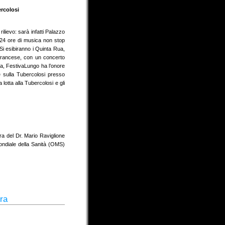
ercolosi
lievo: sarà infatti Palazzo
 24 ore di musica non stop
 Si esibiranno i Quinta Rua,
francese, con un concerto
a, FestivaLungo ha l’onore
e sulla Tubercolosi presso
 lotta alla Tubercolosi e gli
ra del Dr. Mario Raviglione
ndiale della Sanità (OMS)
ra