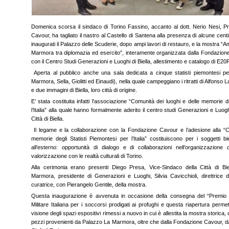
Domenica scorsa il sindaco di Torino Fassino, accanto al dott. Nerio Nesi, P
Cavour, ha tagliato il nastro al Castello di Santena alla presenza di alcune cent
inaugurati il Palazzo delle Scuderie, dopo ampi lavori di restauro, e la mostra “Ami
Marmora tra diplomazia ed esercito”,
interamente organizzata dalla Fondazione
con il Centro Studi Generazioni e Luoghi di Biella, allestimento e catalogo di E20P
Aperta al pubblico anche una sala dedicata a cinque statisti piemontesi per 
Marmora, Sella, Giolitti ed Einaudi), nella quale campeggiano i ritratti di Alfonso
e due immagini di Biella, loro città di origine.
E’ stata costituita infatti l'associazione “Comunità dei luoghi e delle memorie d
l’Italia” alla quale hanno formalmente aderito il centro studi Generazioni e Luog
Città di Biella.
Il legame e la collaborazione con la Fondazione Cavour e l’adesione alla “C
memorie degli Statisti Piemontesi per l’Italia” costituiscono per i soggetti b
all’esterno: opportunità di dialogo e di collaborazioni nell’organizzazione
valorizzazione con le realtà culturali di Torino.
Alla cerimonia erano presenti Diego Presa, Vice-Sindaco della Città di Bie
Marmora, presidente di Generazioni e Luoghi, Silvia Cavicchioli, direttrice
curatrice, con Pierangelo Gentile, della mostra.
Questa inaugurazione è avvenuta in occasione della consegna del “Premio 
Militare Italiana per i soccorsi prodigati ai profughi e questa riapertura perme
visione degli spazi espositivi rimessi a nuovo in cui è allestita la mostra storic
pezzi provenienti da Palazzo La Marmora, oltre che dalla Fondazione Cavour, da