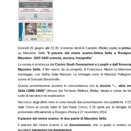
Giovedì 25 giugno alle 21,30, il cinema Verdi di Candelo (Biella) ospita la
prima 
su Massimo Sella "
Il piacere del vivere scarno.Selina Sella a Rovign
Massimo. 1923-1943 scienza, musica, fotografia
".
La serata è promossa dal
Centro Studi Generazioni e Luoghi e dall'Associ
Massimo Sella.
Il film nasce da un progetto di Francesco Alberti La Marmora,
montaggio, con Selina Sella Marsoni. Le immagini sono di Maurizio Pellegrini d
suono di Gonzalo Bavestrello.
Questa presentazione avviene in concomitanza con la
mostra “… altre ter
Sella (1886-1959)”
(Museo del Territorio Biellese, Biella), ideata e voluta da Sel
ruolo di narratrice ed esploratrice.
Nel corso degli ultimi mesi si sono tenute due presentazioni non pubbliche: il 22 
Valle Cervo al circolo Valet di San Paolo Cervo, il 25 aprile per la famiglia S
presentato ufficialmente a Rovigno d’Istria il 27 novembre 2014.
Il piacere del vivere scarno: le due patrie di Massimo Sella
Il piacere del vivere scarno è un
documentario
che ci guida a vedere co
ascoltare
narrazioni tra generazioni
.