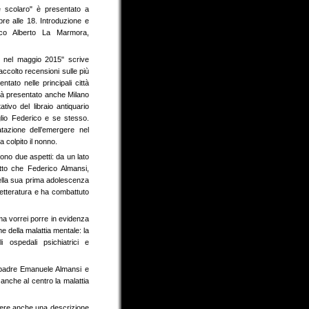
e scolaro" è presentato a
e alle 18. Introduzione e
co Alberto La Marmora,
o nel maggio 2015" scrive
accolto recensioni sulle più
ntato nelle principali città
arà presentato anche Milano
tativo del libraio antiquario
glio Federico e se stesso.
tazione dell’emergere nel
 colpito il nonno.
ono due aspetti: da un lato
l fatto che Federico Almansi,
nella sua prima adolescenza
etteratura e ha combattuto
ma vorrei porre in evidenza
e della malattia mentale: la
 ospedali psichiatrici e
 il padre Emanuele Almansi e
anche al centro la malattia
gere anche una descrizione