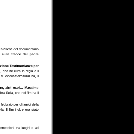
biellese
del documentario
o sulle tracce del padre
azione Testimonianze per
 che ne cura la regia e il
i Videoastolfosullaluna, il
re, altri mari… Massimo
ina Sella, che nel film ha il
febbraio per gli amici della
ella.
Il film inoltre era stato
nnessioni tra luoghi e
ad