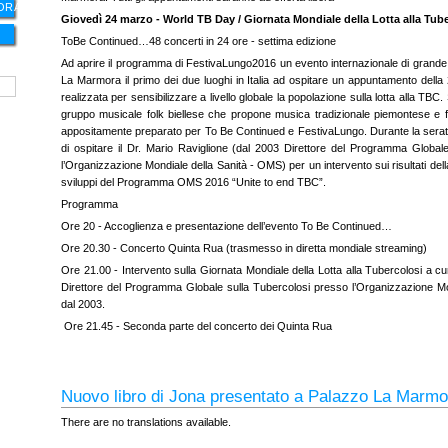
ORA
Giovedì 24 marzo - World TB Day / Giornata Mondiale della Lotta alla Tub
ToBe Continued…48 concerti in 24 ore - settima edizione
Ad aprire il programma di FestivaLungo2016 un evento internazionale di grande ri
La Marmora il primo dei due luoghi in Italia ad ospitare un appuntamento della
realizzata per sensibilizzare a livello globale la popolazione sulla lotta alla TBC.
gruppo musicale folk biellese che propone musica tradizionale piemontese e 
appositamente preparato per To Be Continued e FestivaLungo. Durante la serat
di ospitare il Dr. Mario Raviglione (dal 2003 Direttore del Programma Global
l’Organizzazione Mondiale della Sanità - OMS) per un intervento sui risultati della
sviluppi del Programma OMS 2016 “Unite to end TBC”.
Programma
Ore 20 - Accoglienza e presentazione dell’evento To Be Continued…
Ore 20.30 - Concerto Quinta Rua (trasmesso in diretta mondiale streaming)
Ore 21.00 - Intervento sulla Giornata Mondiale della Lotta alla Tubercolosi a cu
Direttore del Programma Globale sulla Tubercolosi presso l’Organizzazione Mo
dal 2003.
Ore 21.45 - Seconda parte del concerto dei Quinta Rua
Nuovo libro di Jona presentato a Palazzo La Marmo
There are no translations available.