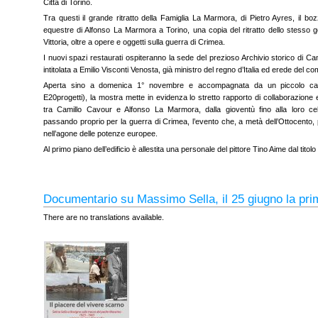
Città di Torino.
Tra questi il grande ritratto della Famiglia La Marmora, di Pietro Ayres, il bo
equestre di Alfonso La Marmora a Torino, una copia del ritratto dello stesso g
Vittoria, oltre a opere e oggetti sulla guerra di Crimea.
I nuovi spazi restaurati ospiteranno la sede del prezioso Archivio storico di Cam
intitolata a Emilio Visconti Venosta, già ministro del regno d’Italia ed erede del 
Aperta sino a domenica 1° novembre e accompagnata da un piccolo catal
E20progetti), la mostra mette in evidenza lo stretto rapporto di collaborazione 
tra Camillo Cavour e Alfonso La Marmora, dalla gioventù fino alla loro c
passando proprio per la guerra di Crimea, l’evento che, a metà dell’Ottocento, p
nell’agone delle potenze europee.
Al primo piano dell’edificio è allestita una personale del pittore Tino Aime dal tit
Documentario su Massimo Sella, il 25 giugno la pri
There are no translations available.