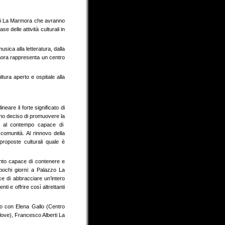
ti La Marmora che avranno
delle attività culturali in
usica alla letteratura, dalla
rmora rappresenta un centro
ltura aperto e ospitale alla
eare il forte significato di
, ho deciso di promuovere la
ma al contempo capace di
comunità. Al rinnovo della
roposte culturali quale è
ento capace di contenere e
pochi giorni: a Palazzo La
e di abbracciare un’intero
ti e offrire così altrettanti
o con Elena Gallo (Centro
love), Francesco Alberti La