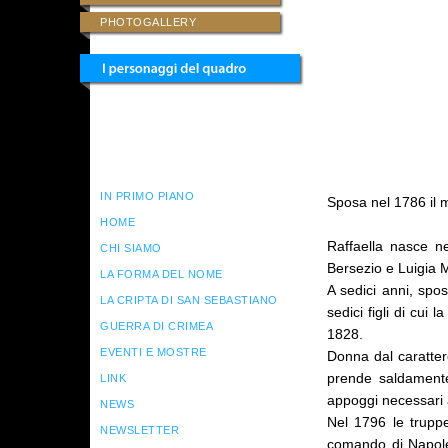
PHOTOGALLERY
BIOGRAFIE
ANTENATI DEI PERSONAGGI
DISCENDENTI DAL 1800
IN PRIMO PIANO
Sposa nel 1786 il
HOME
Raffaella nasce n
CHI SIAMO
Bersezio e Luigia 
LA FORMA DEL NOME
A sedici anni, spo
LA CRIPTA DI SAN SEBASTIANO
sedici figli di cui
GUERRA DI CRIMEA
1828.
EVENTI E MOSTRE
Donna dal caratter
prende saldamente 
LINK
appoggi necessari al
NEWS
Nel 1796 le truppe
NEWSLETTER
comando di Napole