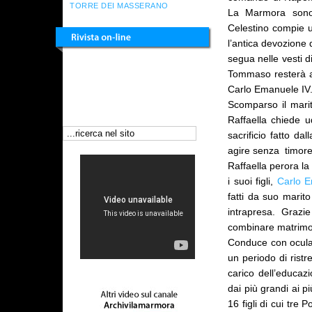
TORRE DEI MASSERANO
La Marmora sono 
Celestino compie u
l’antica devozione 
segua nelle vesti d
ELZEVIRA LA MARMORA
Tommaso resterà a 
FILIPPO FERRERO LA MARMORA
Carlo Emanuele IV
RES FERRERIA
Scomparso il marit
Raffaella chiede ud
sacrificio fatto da
agire senza timore
Raffaella perora la
i suoi figli,
Carlo 
fatti da suo marit
intrapresa. Grazi
combinare matrimon
Conduce con oculat
un periodo di ristr
carico dell’educaz
dai più grandi ai p
16 figli di cui tr