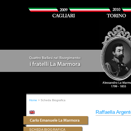
Home
> Scheda Biografica
Raffaella Argen
SCHEDA BIOGRAFICA